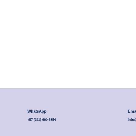
En Mejores 
King
200 x 195 cm
WhatsApp
Ema
+57 (
311) 600 6854
info