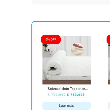
5% OFF
Sobrecolchón Topper en
Viscoelástica Memory Foam
$
799.900
$
759.905
– Grande King Size
Leer más