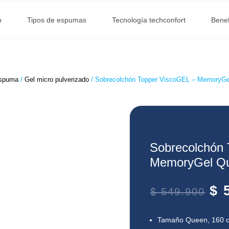
o
Tipos de espumas
Tecnología techconfort
Benef
espuma
/
Gel micro pulverizado
/ Sobrecolchón Topper ViscoGEL – MemoryG
Sobrecolchón 
MemoryGel Q
$
5
$
549.900
Tamaño Queen, 160 c