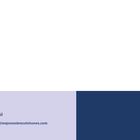
Compra por tamaño
Sobrecolchones somos fabricantes de colchonetas en espuma
Queen
Doble
Se
160 x 190 cm
140 x 190 cm
120
il
@mejoresobrecolchones.com