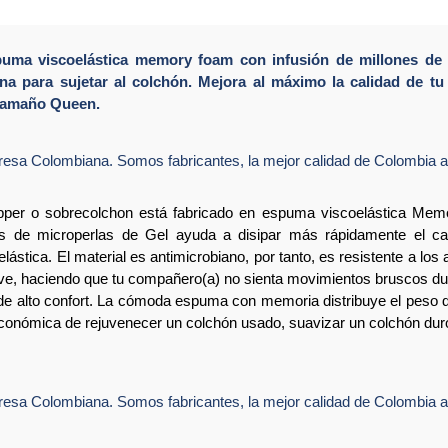
uma viscoelástica memory foam con infusión de millones de mi
na para sujetar al colchón. Mejora al máximo la calidad de t
 Tamaño Queen.
resa Colombiana. Somos fabricantes, la mejor calidad de Colombia al
per o sobrecolchon está fabricado en espuma viscoelástica Mem
nes de microperlas de Gel ayuda a disipar más rápidamente el ca
stica. El material es antimicrobiano, por tanto, es resistente a los 
ave, haciendo que tu compañero(a) no sienta movimientos bruscos du
e alto confort. La cómoda espuma con memoria distribuye el peso d
onómica de rejuvenecer un colchón usado, suavizar un colchón duro y
resa Colombiana. Somos fabricantes, la mejor calidad de Colombia al