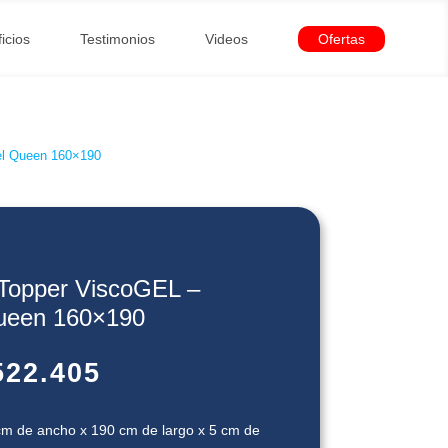
icios
Testimonios
Videos
Ofertas
el Queen 160×190
Topper ViscoGEL –
ueen 160×190
22.405
m de ancho x 190 cm de largo x 5 cm de