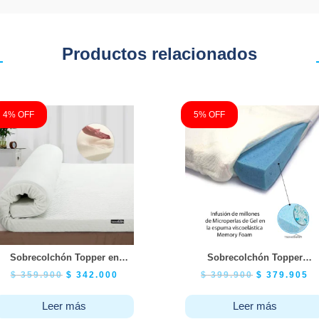
Productos relacionados
4% OFF
5% OFF
Sobrecolchón Topper en
Sobrecolchón Topper
Viscoelástica Memory Foam
ViscoGEL – MemoryGel
$
359.900
$
342.000
$
399.900
$
379.905
-Sencillo 100×190
Sencillo 100×190
Leer más
Leer más