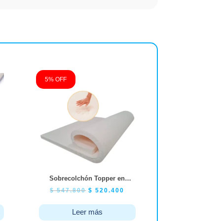
5% OFF
Sobrecolchón Topper en
Viscoelástica Memory
$
547.800
$
520.400
Copper Infused – Tamaño
Doble 140×190
Leer más