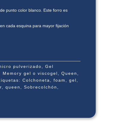
 de punto color blanco. Este forro es
en cada esquina para mayor fijación
micro pulverizado
,
Gel
,
Memory gel o viscogel
,
Queen
,
tiquetas:
Colchoneta
,
foam
,
gel
,
r
,
queen
,
Sobrecolchón
,