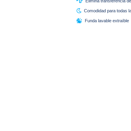

Elimina transferencia d

Comodidad para todas l

Funda lavable extraíble