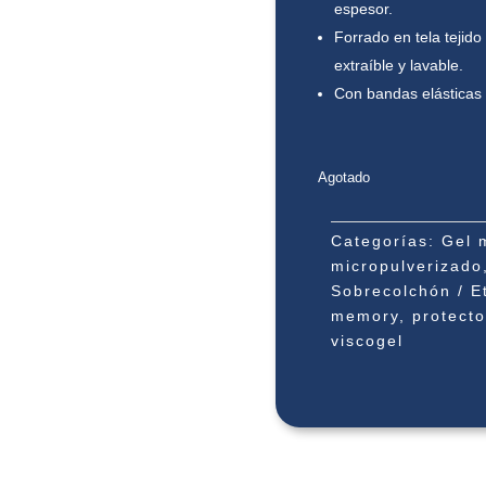
espesor.
Forrado en tela tejido
extraíble y lavable.
Con bandas elásticas 
Agotado
Categorías:
Gel 
micropulverizado
Sobrecolchón
E
memory
,
protecto
viscogel