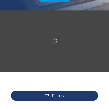
Espum
Viscoel
Viscoen
Viscoco
Tipo
Viscoge
Perfora
Duales
Hypers
a HR
ástica
ergética
mpound
Látex
l
das
oft
Filtros