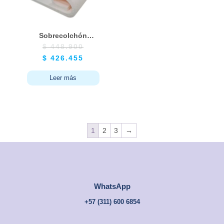
Sobrecolchón
Topper en
$
448.900
Viscoelástica
$
426.455
Memory Copper
Infused – Tamaño
Leer más
Sencillo
100x190cm
1
2
3
→
WhatsApp
+57 (
311) 600 6854