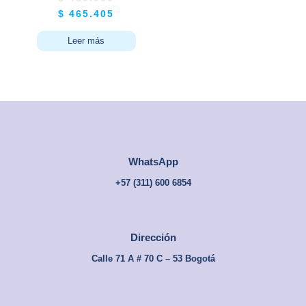
– MemoryGel
$
465.405
Doble 140×190
Leer más
WhatsApp
+57 (
311) 600 6854
Dirección
Calle 71 A # 70 C – 53 Bogotá