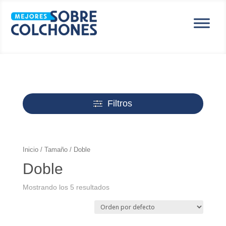
Espuma
Viscoelástica
Viscoenergética
Viscocompound
Tipo
Viscogel
Perforadas
Duales
Hypersoft
HR
Látex
Filtros
Inicio
/
Tamaño
/ Doble
Doble
Mostrando los 5 resultados